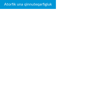
Atorfik una qinnuteqarfigiuk