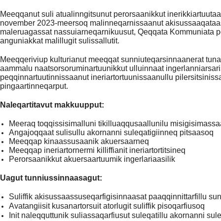
Meeqqanut suli atualinngitsunut perorsaanikkut inerikkiartuutaasun
november 2023-meersoq malinneqarnissaanut akisussaaqataass
maleruagassat nassuiarneqarnikuusut, Qeqqata Kommuniata polit
anguniakkat malillugit sulissallutit.
Meeqqeriviup kulturianut meeqqat sunniuteqarsinnaanerat tunaar
aammalu naatsorsoruminartuunikkut ulluinnaat ingerlanniarsari
peqqinnartuutinnissaanut ineriartortuunissaanullu pilersitsinis
pingaartinneqarput.
Naleqartitavut makkuupput:
Meeraq toqqissisimalluni tikilluaqqusaallunilu misigisimassa
Angajoqqaat sulisullu akornanni suleqatigiinneq pitsaasoq
Meeqqap kinaassusaanik akuersaarneq
Meeqqap ineriartornermi killiffianit ineriartortitsineq
Perorsaanikkut akuersaartuumik ingerlariaasilik
Uagut tunniussinnaasagut:
Suliffik akisussaassuseqarfigisinnaasat paaqqinnittarfillu su
Avatangiisit kusanartorsuit atorlugit suliffik pisoqarfiusoq
Init naleqquttunik suliassaqarfiusut suleqatillu akornanni sul