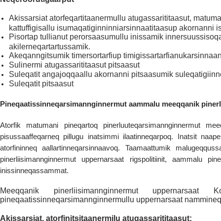
Akissarsiat atorfeqartitaanermullu atugassarititaasut, matuma
kattuffigisallu isumaqatiginninniarsinnaatitaasup akornanni is
Pisortap tullianut perorsaasumullu inissamik innersuussisoqar
akilerneqartartussamik.
Akeqanngitsumik timersortarfiup timigissartarfianukarsinnaa
Sulinermi atugassarititaasut pitsaasut
Suleqatit angajoqqaallu akornanni pitsaasumik suleqatigiin
Suleqatit pitsaasut
Pineqaatissinneqarsimannginnermut aammalu meeqqanik pinerl
Atorfik matumani pineqartoq pinerluuteqarsimannginnermut meeq
pisussaaffeqarneq pillugu inatsimmi ilaatinneqarpoq. Inatsit naa
atorfininneq aallartinneqarsinnaavoq. Taamaattumik malugeqqus
pinerliisimannginnermut uppernarsaat rigspolitiinit, aammalu pine
inissinneqassammat.
Meeqqanik pinerliisimannginnermut uppernarsaat Ko
pineqaatissinneqarsimannginnermullu uppernarsaat nammineq i
Akissarsiat, atorfinitsitaanermilu atugassarititaasut: