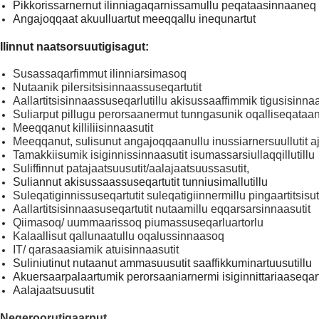
Pikkorissarnernut ilinniagaqarnissamullu peqataasinnaaneq
Angajoqqaat akuulluartut meeqqallu inequnartut
Ilinnut naatsorsuutigisagut:
Susassaqarfimmut ilinniarsimasoq
Nutaanik pilersitsisinnaassuseqartutit
Aallartitsisinnaassuseqarlutillu akisussaaffimmik tigusisinnaa
Suliarput pillugu perorsaanermut tunngasunik oqalliseqataa
Meeqqanut killiliisinnaasutit
Meeqqanut, sulisunut angajoqqaanullu inussiarnersuullutit aju
Tamakkiisumik isiginnissinnaasutit isumassarsiullaqqillutillu
Suliffinnut patajaatsuusutit/aalajaatsuussasutit,
Suliannut akisussaassuseqartutit tunniusimallutillu
Suleqatiginnissuseqartutit suleqatigiinnermillu pingaartitsisut
Aallartitsisinnaasuseqartutit nutaamillu eqqarsarsinnaasutit
Qiimasoq/ uummaarissoq piumassuseqarluartorlu
Kalaallisut qallunaatullu oqalussinnaasoq
IT/ qarasaasiamik atuisinnaasutit
Suliniutinut nutaanut ammasuusutit saaffikkuminartuusutillu
Akuersaarpalaartumik perorsaaniarnermi isiginnittariaaseqartu
Aalajaatsuusutit
Neqeroorutigaarput