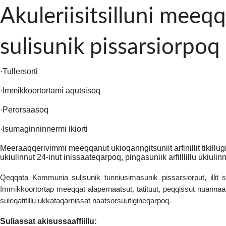
Akuleriisitsilluni mee
sulisunik pissarsiorpoq
·
Tullersorti
·
Immikkoortortami aqutsisoq
·
Perorsaasoq
·
Isumaginninnermi ikiorti
Meeraaqqerivimmi meeqqanut ukioqanngitsuniit arfinillit tikillu
ukiulinnut 24-inut inissaateqarpoq, pingasuniik arfilllillu ukiulin
Qeqqata Kommunia sulisunik tunniusimasunik pissarsiorput, illit su
Immikkoortortap meeqqat alapernaatsut, tatituut, peqqissut nuannaartu
suleqatitillu ukkataqarnissat naatsorsuutigineqarpoq.
Suliassat akisussaaffiillu: