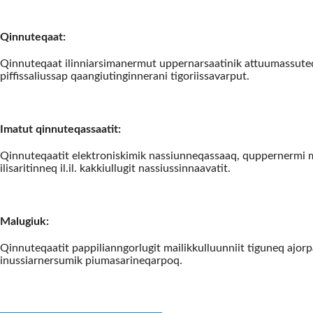
Qinnuteqaat:
Qinnuteqaat ilinniarsimanermut uppernarsaatinik attuumassuteqart
piffissaliussap qaangiutinginnerani tigoriissavarput.
Imatut qinnuteqassaatit:
Qinnuteqaatit elektroniskimik nassiunneqassaaq, quppernermi 
ilisaritinneq il.il. kakkiullugit nassiussinnaavatit.
Malugiuk:
Qinnuteqaatit pappilianngorlugit mailikkulluunniit tiguneq ajor
inussiarnersumik piumasarineqarpoq.