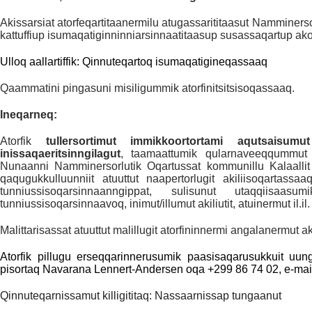
Akissarsiat atorfeqartitaanermilu atugassarititaasut Namminerso
kattuffiup isumaqatiginninniarsinnaatitaasup susassaqartup ako
Ulloq aallartiffik: Qinnuteqartoq isumaqatigineqassaaq
Qaammatini pingasuni misiligummik atorfinitsitsisoqassaaq.
Ineqarneq:
Atorfik
tullersortimut immikkoortortami aqutsaisumu
inissaqaeritsinngilagut
, taamaattumik qularnaveeqqummut in
Nunaanni Namminersorlutik Oqartussat kommunillu Kalaallit 
qaqugukkulluunniit atuuttut naapertorlugit akiliisoqartassa
tunniussisoqarsinnaanngippat, sulisunut utaqqiisaasum
tunniussisoqarsinnaavoq, inimut/illumut akiliutit, atuinermut il.i
Malittarisassat atuuttut malillugit atorfininnermi angalanermu
Atorfik pillugu erseqqarinnerusumik paasisaqarusukkuit uung
pisortaq Navarana Lennert-Andersen oqa +299 86 74 02, e-mai
Qinnuteqarnissamut killigititaq: Nassaarnissap tungaanut