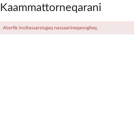
Kaammattorneqarani
Atorfik inuttassarsiugaq nassaarineqanngilaq.