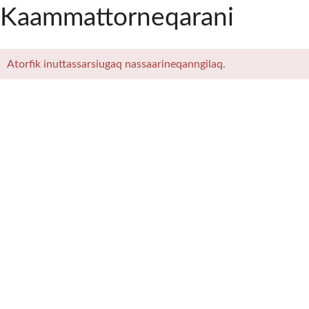
Kaammattorneqarani
Atorfik inuttassarsiugaq nassaarineqanngilaq.